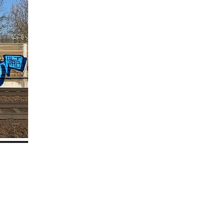
März / April 2020
• Spielberichte
• Groundhopping-Bericht Montreal – 
•
Blick über den Tellerrand