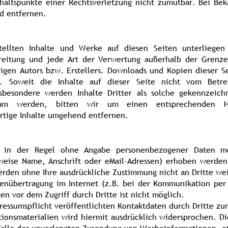
nhaltspunkte einer Rechtsverletzung nicht zumutbar. Bei Be
d entfernen.
stellten Inhalte und Werke auf diesen Seiten unterliege
rbreitung und jede Art der Verwertung außerhalb der Grenz
igen Autors bzw. Erstellers. Downloads und Kopien dieser Se
t. Soweit die Inhalte auf dieser Seite nicht vom Betre
nsbesondere werden Inhalte Dritter als solche gekennzeich
rksam werden, bitten wir um einen entsprechenden 
rtige Inhalte umgehend entfernen.
t in der Regel ohne Angabe personenbezogener Daten mö
eise Name, Anschrift oder eMail-Adressen) erhoben werden, 
 werden ohne Ihre ausdrückliche Zustimmung nicht an Dritte w
tenübertragung im Internet (z.B. bei der Kommunikation per 
en vor dem Zugriff durch Dritte ist nicht möglich.
ssumspflicht veröffentlichten Kontaktdaten durch Dritte zu
onsmaterialien wird hiermit ausdrücklich widersprochen. Di