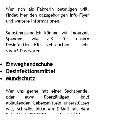
Wer sich als FahrerIn beteiligen will,
findet
hier den dazugehörigen Info-Flyer
und weitere Informationen
.
Selbstverständlich können wir jederzeit
Spenden, wie z.B. für unsere
Desinfektions-Kits gebrauchen - sehr
sogar! Das wären:
Einweghandschuhe
Desinfektionsmittel
Mundschutz
Wer uns gerne mit einer Sachspende,
oder etwa überzähligen, bald
ablaufenden Lebensmitteln unterstützen
will, schreibt bitte ein E-Mail mit dem
Betreff "SPONSOR" an
kontakt@blog-
f.de
. Wer lieber ein bisschen Geld
spenden würde, hier ist das Konto dafür: