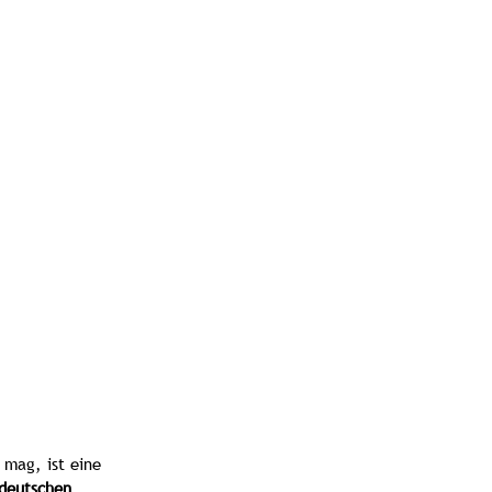
EIS 64
WEBLINKS
MEHR
 mag, ist eine 
deutschen 