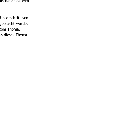
Zuschauer daheim 
Unterschrift von 
 gebracht wurde. 
iesem Thema. 
ss dieses Thema 