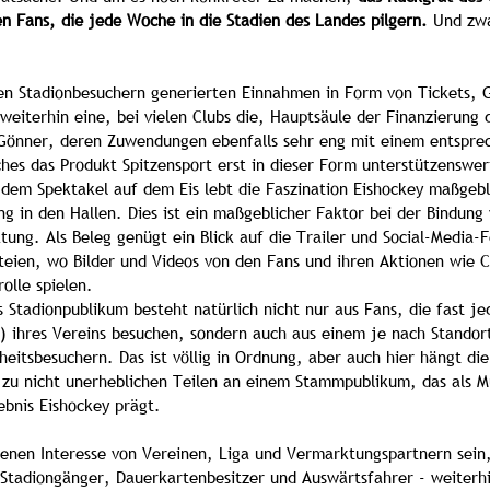
en Fans, die jede Woche in die Stadien des Landes pilgern. 
Und zwa
en Stadionbesuchern generierten Einnahmen in Form von Tickets, 
weiterhin eine, bei vielen Clubs die, Hauptsäule der Finanzierung 
 Gönner, deren Zuwendungen ebenfalls sehr eng mit einem entspre
ches das Produkt Spitzensport erst in dieser Form unterstützenswe
dem Spektakel auf dem Eis lebt die Faszination Eishockey maßgebl
g in den Hallen. Dies ist ein maßgeblicher Faktor bei der Bindung
ung. Als Beleg genügt ein Blick auf die Trailer und Social-Media-Fe
eien, wo Bilder und Videos von den Fans und ihren Aktionen wie 
olle spielen.
s Stadionpublikum besteht natürlich nicht nur aus Fans, die fast je
) ihres Vereins besuchen, sondern auch aus einem je nach Standort
eitsbesuchern. Das ist völlig in Ordnung, aber auch hier hängt die
g zu nicht unerheblichen Teilen an einem Stammpublikum, das als Mu
ebnis Eishockey prägt.
genen Interesse von Vereinen, Liga und Vermarktungspartnern sein,
 Stadiongänger, Dauerkartenbesitzer und Auswärtsfahrer - weiterh