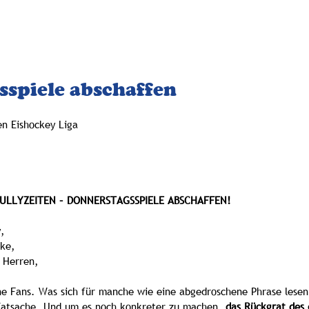
NEUIGKEITEN
GAZZETTA
FÖRDERKR
spiele abschaffen
en Eishockey Liga
ULLYZEITEN – DONNERSTAGSSPIELE ABSCHAFFEN!
y,
cke,
 Herren,
ne Fans. Was sich für manche wie eine abgedroschene Phrase lesen
Tatsache. Und um es noch konkreter zu machen, 
das Rückgrat des 