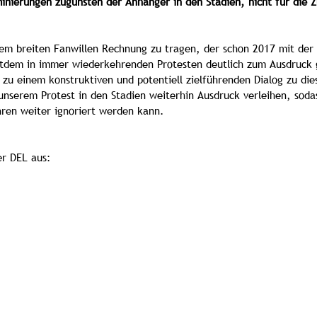
inierungen zugunsten der Anhänger in den Stadien, nicht für die 
 dem breiten Fanwillen Rechnung zu tragen, der schon 2017 mit der 
eitdem in immer wiederkehrenden Protesten deutlich zum Ausdruck
t zu einem konstruktiven und potentiell zielführenden Dialog zu d
unserem Protest in den Stadien weiterhin Ausdruck verleihen, soda
hren weiter ignoriert werden kann.
er DEL aus: