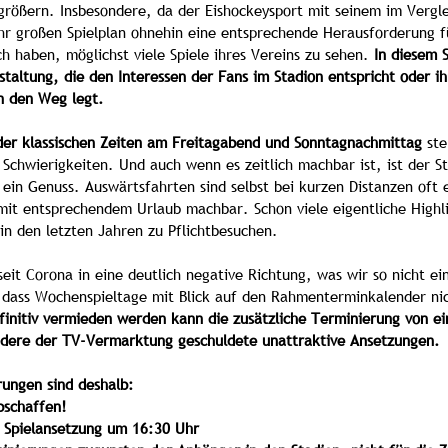
größern. Insbesondere, da der Eishockeysport mit seinem im Vergl
hr großen Spielplan ohnehin eine entsprechende Herausforderung f
ch haben, möglichst viele Spiele ihres Vereins zu sehen. 
In diesem 
staltung, die den Interessen der Fans im Stadion entspricht oder i
in den Weg legt.
der klassischen Zeiten am Freitagabend und Sonntagnachmittag
 ste
Schwierigkeiten. Und auch wenn es zeitlich machbar ist, ist der S
in Genuss. Auswärtsfahrten sind selbst bei kurzen Distanzen oft e
mit entsprechendem Urlaub machbar. Schon viele eigentliche Highli
n den letzten Jahren zu Pflichtbesuchen.
eit Corona in eine deutlich negative Richtung, was wir so nicht e
, dass Wochenspieltage mit Blick auf den Rahmenterminkalender ni
finitiv vermieden werden kann die zusätzliche Terminierung von ei
dere der TV-Vermarktung geschuldete unattraktive Ansetzungen.
ungen sind deshalb:
bschaffen!
 Spielansetzung um 16:30 Uhr