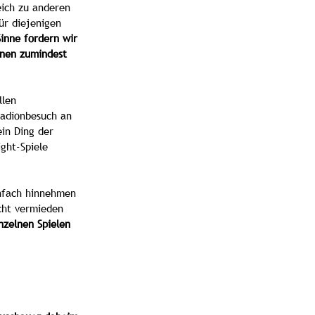
eich zu anderen 
ür diejenigen 
Sinne fordern wir 
hnen zumindest 
llen 
tadionbesuch an 
in Ding der 
ght-Spiele 
infach hinnehmen 
cht vermieden 
nzelnen Spielen 