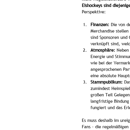
Eishockeys sind diejenig
Perspektive:
Finanzen:
 Die von d
Merchandise stellen 
sind Sponsoren und
verknüpft sind, wel
Atmosphäre:
 Neben 
Energie und Stimmun
wie bei der Vermarkt
angesprochenen Part
eine absolute Hauptr
Stammpublikum:
 Da
zumindest Heimspiel
großen Teil Gelegenh
langfristige Bindun
fungiert und das Erl
Es muss deshalb im urei
Fans - die regelmäßigen