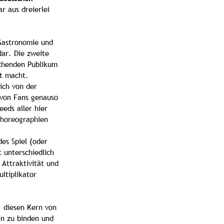
r aus dreierlei 
Gastronomie und 
dar. Die zweite 
chenden Publikum 
rt macht.
ich von der 
 von Fans genauso 
eds aller hier 
Choreographien 
des Spiel (oder 
 unterschiedlich 
 Attraktivität und 
ltiplikator 
 diesen Kern von 
in zu binden und 